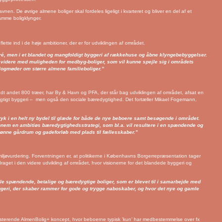
en. De øvrige almene boliger skal fordeles ligeligt i kvarteret og bliver en del af et
samme boligklynger.
ette ind i de høje ambitioner, der er for udviklingen af området.
ré, men i et blandet og mangfoldigt byggeri af rækkehuse og åbne klyngebebyggelser.
jde videre med muligheden for medbyg-boliger, som vil kunne spejle sig i områdets
logmøder om større almene familieboliger.”
andt andet 800 træer, har By & Havn og PFA, der står bag udviklingen af området, afsat en
redygtigt byggeri – men også den sociale bæredygtighed. Det fortæller Mikael Fogemann,
tryk i en helt ny bydel til glæde for både de nye beboere samt besøgende i området.
ennem en ambitiøs bæredygtighedsstrategi, som bl.a. vil resultere i en spændende og
rønne gårdrum og gadeforløb med plads til fællesskaber.”
iljøvurdering. Forventningen er, at politikerne i Københavns Borgerrepræsentation tager
inddraget i den videre udvikling af området, hvor visionerne for det blandede byggeri og
e spændende, betalige og bæredygtige boliger, som er blevet til i samarbejde med
yggeri, der skaber rammer for gode og trygge naboskaber, og hvor det nye og gamle
sisterende AlmenBolig+ koncept, hvor beboerne typisk ’kun’ har medbestemmelse over fx