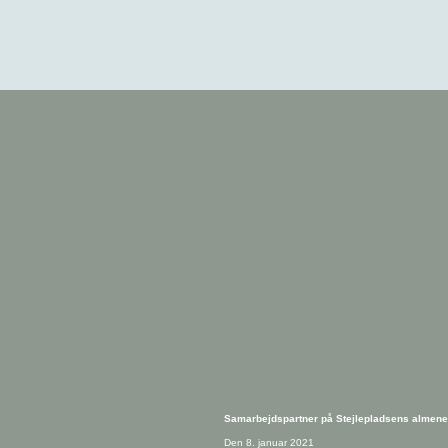
Samarbejdspartner på Stejlepladsens almene 
Den 8. januar 2021