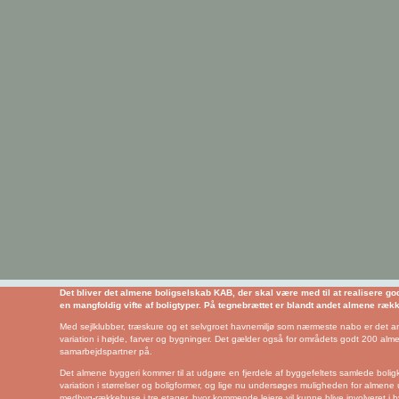
Det bliver det almene boligselskab KAB, der skal være med til at realisere 
en mangfoldig vifte af boligtyper. På tegnebrættet er blandt andet almene ræk
Med sejlklubber, træskure og et selvgroet havnemiljø som nærmeste nabo er det amb
variation i højde, farver og bygninger. Det gælder også for områdets godt 200 a
samarbejdspartner på.
Det almene byggeri kommer til at udgøre en fjerdele af byggefeltets samlede bolig
variation i størrelser og boligformer, og lige nu undersøges muligheden for alme
medbyg-rækkehuse i tre etager, hvor kommende lejere vil kunne blive involveret i