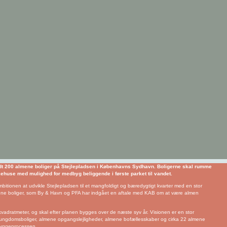
godt 200 almene boliger på Stejlepladsen i Københavns Sydhavn. Boligerne skal rumme
kehuse med mulighed for medbyg beliggende i første parket til vandet.
itionen at udvikle Stejlepladsen til et mangfoldigt og bæredygtigt kvarter med en stor
lmene boliger, som By & Havn og PFA har indgået en aftale med KAB om at være almen
kvadratmeter, og skal efter planen bygges over de næste syv år. Visionen er en stor
ne ungdomsboliger, almene opgangslejligheder, almene bofællesskaber og cirka 22 almene
 byggeprocessen.