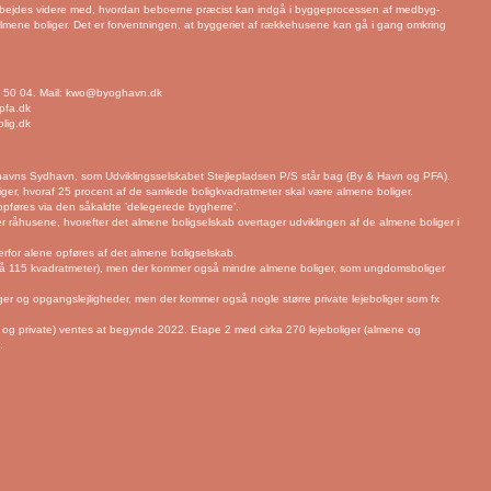
arbejdes videre med, hvordan beboerne præcist kan indgå i byggeprocessen af medbyg-
lmene boliger. Det er forventningen, at byggeriet af rækkehusene kan gå i gang omkring
 50 04. Mail:
kwo@byoghavn.dk
@pfa.dk
lig.dk
avns Sydhavn, som Udviklingsselskabet Stejlepladsen P/S står bag (By & Havn og PFA).
iger, hvoraf 25 procent af de samlede boligkvadratmeter skal være almene boliger.
 opføres via den såkaldte ’delegerede bygherre’.
er råhusene, hvorefter det almene boligselskab overtager udviklingen af de almene boliger i
rfor alene opføres af det almene boligselskab.
e på 115 kvadratmeter), men der kommer også mindre almene boliger, som ungdomsboliger
ger og opgangslejligheder, men der kommer også nogle større private lejeboliger som fx
ne og private) ventes at begynde 2022. Etape 2 med cirka 270 lejeboliger (almene og
.
e