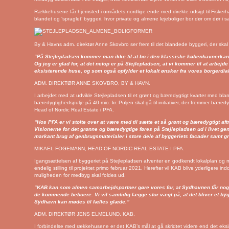
Rækkehusene får hjemsted i områdets nordlige ende med direkte udsigt til Fiskerhavn
blandet og ‘spraglet’ byggeri, hvor private og almene lejeboliger bor dør om dør i 
By & Havns adm. direktør Anne Skovbro ser frem til det blandede byggeri, der skal fl
“På Stejlepladsen kommer man ikke til at bo i den klassiske københavnerkar
Og jeg er glad for, at det netop er på Stejlepladsen, at vi kommer til at arbe
eksisterende huse, og som også opfylder et lokalt ønsker fra vores borgerdia
ADM. DIREKTØR ANNE SKOVBRO, BY & HAVN.
I arbejdet med at udvikle Stejlepladsen til et grønt og bæredygtigt kvarter med bl
bæredygtighedspulje på 40 mio. kr. Puljen skal gå til initiativer, der fremmer bæ
Head of Nordic Real Estate i PFA.
“Hos PFA er vi stolte over at være med til sætte et så grønt og bæredygtigt af
Visionerne for det grønne og bæredygtige føres på Stejlepladsen ud i livet g
markant brug af genbrugsmaterialer i store dele af byggeriets facader samt g
MIKAEL FOGEMANN, HEAD OF NORDIC REAL ESTATE I PFA.
Igangsættelsen af byggeriet på Stejlepladsen afventer en godkendt lokalplan og m
endelig stilling til projektet primo februar 2021. Herefter vil KAB blive yderligere 
muligheden for medbyg skal foldes ud.
“KAB kan som almen samarbejdspartner gøre vores for, at Sydhavnen får nogl
de kommende beboere. Vi vil samtidig lægge stor vægt på, at det bliver et b
Sydhavn kan mødes til fælles glæde.”
ADM. DIREKTØR JENS ELMELUND, KAB.
I forbindelse med rækkehusene er det KAB’s mål at gå skridtet videre end det ek