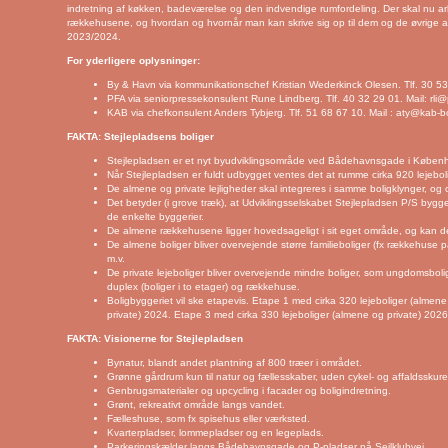
indretning af køkken, badeværelse og den indvendige rumfordeling. Der skal nu 
rækkehusene, og hvordan og hvornår man kan skrive sig op til dem og de øvrige a
2023/2024.
For yderligere oplysninger:
By & Havn via kommunikationschef Kristian Wederkinck Olesen. Tlf. 30 53
PFA via seniorpressekonsulent Rune Lindberg. Tlf. 40 32 29 01. Mail:
rli
KAB via chefkonsulent Anders Tybjerg. Tlf. 51 68 67 10. Mail :
aty@kab-bo
FAKTA: Stejlepladsens boliger
Stejlepladsen er et nyt byudviklingsområde ved Bådehavnsgade i Københ
Når Stejlepladsen er fuldt udbygget ventes det at rumme cirka 920 lejebol
De almene og private lejligheder skal integreres i samme boligklynger, og
Det betyder (i grove træk), at Udviklingsselskabet Stejlepladsen P/S bygg
de enkelte byggerier.
De almene rækkehusene ligger hovedsageligt i sit eget område, og kan de
De almene boliger bliver overvejende større familieboliger (fx rækkehus
m.v.
De private lejeboliger bliver overvejende mindre boliger, som ungdomsboli
duplex (boliger i to etager) og rækkehuse.
Boligbyggeriet vil ske etapevis. Etape 1 med cirka 320 lejeboliger (alme
private) 2024. Etape 3 med cirka 330 lejeboliger (almene og private) 2026
FAKTA: Visionerne for Stejlepladsen
Bynatur, blandt andet plantning af 800 træer i området.
Grønne gårdrum kun til natur og fællesskaber, uden cykel- og affaldsskur
Genbrugsmaterialer og upcycling i facader og boligindretning.
Grønt, rekreativt område langs vandet.
Fælleshuse, som fx spisehus eller værksted.
Kvarterpladser, lommepladser og en legeplads.
Parkeringskælder langs Bådehavnsgade og P-pladser på Sejlklubvej.