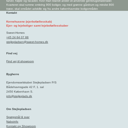
farver, højde og facader, hvor man blandt andet vil anvende genbrugsmaterialer.
Kvarteret skal rumme omkring 900 boliger, og med grønne gårdrum og mindst 800
træer, skal området adskille sig fra andre københavnske boligområder.
Kontakt
Kernehusene (ejerbofællesskab)
Ejer- og lejeboliger samt lejebofællesskaber
Sweet-Homes
+45 24 64 07 88
stejlepladsen@sweet-homes.dk
Find vej
Find vej til showroom
Bygherre
Ejendomsselskabet Stejlepladsen P/S
Bådehavnsgade 42 F, 1. sal
2450 København S.
info@stejleplads.dk
Om Stejlepladsen
Spørgsmål & svar
Naboinfo
Kontakt og Showroom