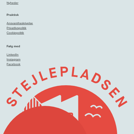
Nyheder
Praktisk
Ansvarsfraskrivelse
Privatlivspolitik
Cookiepolitik
Følg med
LinkedIn
Instagram
Facebook