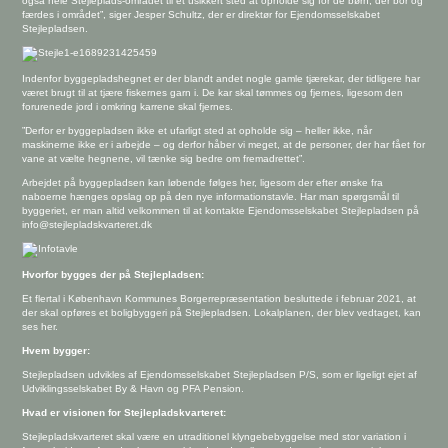
også hele Stejleplads-området til et usikkert sted at opholde sig for de børn, der bor og
færdes i området”, siger Jesper Schultz, der er direktør for Ejendomsselskabet
Stejlepladsen.
Indenfor byggepladshegnet er der blandt andet nogle gamle tjærekar, der tidligere har
været brugt til at tjære fiskernes garn i. De kar skal tømmes og fjernes, ligesom den
forurenede jord i omkring karrene skal fjernes.
”Derfor er byggepladsen ikke et ufarligt sted at opholde sig – heller ikke, når
maskinerne ikke er i arbejde – og derfor håber vi meget, at de personer, der har fået for
vane at vælte hegnene, vil tænke sig bedre om fremadrettet”.
Arbejdet på byggepladsen kan løbende følges
her,
ligesom der efter ønske fra
naboerne hænges opslag op på den nye informationstavle. Har man spørgsmål til
byggeriet, er man altid velkommen til at kontakte Ejendomsselskabet Stejlepladsen på
info@stejlepladskvarteret.dk
Hvorfor bygges der på Stejlepladsen:
Et flertal i København Kommunes Borgerrepræsentation besluttede i februar 2021, at
der skal opføres et boligbyggeri på Stejlepladsen. Lokalplanen, der blev vedtaget, kan
ses
her.
Hvem bygger:
Stejlepladsen udvikles af Ejendomsselskabet Stejlepladsen P/S, som er ligeligt ejet af
Udviklingsselskabet By & Havn og PFA Pension.
Hvad er visionen for Stejlepladskvarteret:
Stejlepladskvarteret skal være en utraditionel klyngebebyggelse med stor variation i