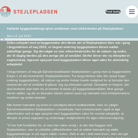
Find bolig
Væltede byggepladshegn giver problemer med sikkerheden på Stejlepladsen
Den 13. juli 2023
Siden arbejdet med at byggemodne den første del af Stejlepladsen blev sat i gang
i begyndelsen af maj 2023, er hegnet omkring byggepladsen blevet væltet
adskillige gange. Og det udgør en stor sikkerhedsrisiko for de naboer og andre,
der til daglig færdes på den øvrige del af området. Derfor bliver der nu tilknyttet et
vagtselskab, ligesom opsynet med byggepladsen bliver øget uden for almindelig
arbejdstid.
I begyndelsen af maj gik Ejendomsselskabet Stejlepladsen i gang med at byggemodne
Etape 1 af det kommende Stejlepladskvarter. Fra begyndelsen blev der opsat hegn
omkring byggepladsen, så naboer og andre fortsat havde mulighed for at benytte den
resterende del af området til gåture, leg og rekreativt ophold. Desværre er hegnet, der
skal beskytte især børn fra at komme til skade på byggepladsområdet, flere gange
blevet væltet, og der er desuden blevet udøvet tyveri og hærværk mod entreprenørens
maskiner og andet materiel.
Alle former hærværk og tyveri er naturligvis blevet politianmeldt, men nu vælger
Ejendomsselskabet Stejlepladsen i samarbejde med entreprenøren også at øge
sikkerheden ved at øge opsynet med byggepladsen uden for normal arbejdstid, at
tilknytte et privat vagtværn og undersøge mulighederne for øget videoovervågning.
”Vi har fuld forståelse for, at man kan være uenig i, at der skal bygges ved
Stejlepladsen, men at udtrykke utilfredsheden ved at udøve hærværk og vælte
byggepladshegn er på ingen måde i orden. Dels er det i strid med loven, men det gør