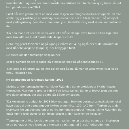
Nordstranden, og derefter bliver området reetableret med beplantning og træer, så det
kan genåbnes i juni 2024.
Først når den grønne kant ud mod vandet igen kan bruges til rekreativt ophold, vil man
sætte byggepladshegn op omkring den resterende del af Stejlepladsen, så arbejdet
med jordregulering, fjernelse af forurenet jord, kloaktilslutning med videre kan fortsætte
der.
”På den måde vil der hele tiden være et område tilbage, hvor børnene kan lege eller
man kan lufte sin hund,” forklarede Jesper Schultz.
Selve byggeriet forventes at gå i gang i foråret 2024, og også her er det området ud
mod Bådehavnsgade (etape 1), der bebygges først.
Se slides om den foreløbige tidsplan her
Jesper Schultz sidder til daglig på projektkontoret på Bådehavnsgade 42.
”Kontoret er på første sal, og min dør er altid åben, så man er velkommen til at kigge
forbi,” fastslog han.
Ny daginstitution forventes færdig i 2026
Mødets anden oplægsholder var Mette Rylander, der er projektleder i Københavns
Kommune. Hun kunne give et indblik i de første tanker, der er er blevet gjort om den
nye daginstitution, der skal opføre på Bådehavnsgade.
”Da kommunens budget for 2023 blev vedtaget, blev det besluttet at institutionen skal
have plads til otte børnegrupper, hvilket svarer til ca. 130 -140 børn. Tanken er, at der
skal være fire vuggestuegrupper og fire børnehavegrupper,” fortalte Mette Rylander, der
også kunne løfte sløret for det første skitser af den kommende institution.
”Tegningerne er ikke færdige endnu, men tanken er, at der skal opføres en institution i
to og tre etager, med legeplads i terræn og på taget af 2. sal,” forklarede hun.