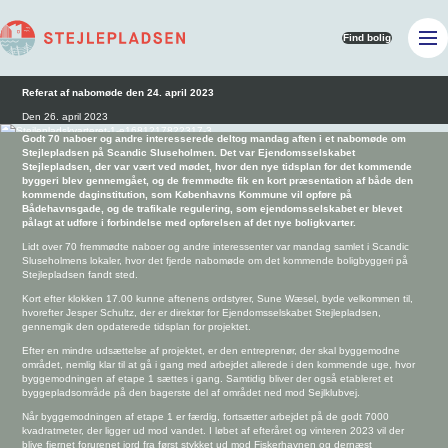
Find bolig
Referat af nabomøde den 24. april 2023
Den 26. april 2023
Godt 70 naboer og andre interesserede deltog mandag aften i et nabomøde om
Stejlepladsen på Scandic Sluseholmen. Det var Ejendomsselskabet
Stejlepladsen, der var vært ved mødet, hvor den nye tidsplan for det kommende
byggeri blev gennemgået, og de fremmødte fik en kort præsentation af både den
kommende daginstitution, som Københavns Kommune vil opføre på
Bådehavnsgade, og de trafikale regulering, som ejendomsselskabet er blevet
pålagt at udføre i forbindelse med opførelsen af det nye boligkvarter.
Lidt over 70 fremmødte naboer og andre interessenter var mandag samlet i Scandic
Sluseholmens lokaler, hvor det fjerde nabomøde om det kommende boligbyggeri på
Stejlepladsen fandt sted.
Kort efter klokken 17.00 kunne aftenens ordstyrer, Sune Wæsel, byde velkommen til,
hvorefter Jesper Schultz, der er direktør for Ejendomsselskabet Stejlepladsen,
gennemgik den opdaterede tidsplan for projektet.
Efter en mindre udsættelse af projektet, er den entreprenør, der skal byggemodne
området, nemlig klar til at gå i gang med arbejdet allerede i den kommende uge, hvor
byggemodningen af etape 1 sættes i gang. Samtidig bliver der også etableret et
byggepladsområde på den bagerste del af området ned mod Sejlklubvej.
Når byggemodningen af etape 1 er færdig, fortsætter arbejdet på de godt 7000
kvadratmeter, der ligger ud mod vandet. I løbet af efteråret og vinteren 2023 vil der
blive fjernet forurenet jord fra først stykket ud mod Fiskerhavnen og dernæst