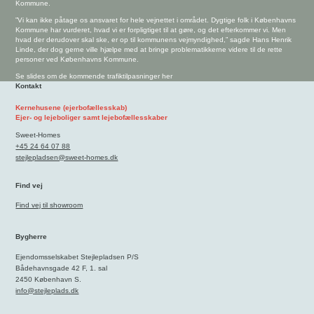
Kommune.
”Vi kan ikke påtage os ansvaret for hele vejnettet i området. Dygtige folk i Københavns
Kommune har vurderet, hvad vi er forpligtiget til at gøre, og det efterkommer vi. Men
hvad der derudover skal ske, er op til kommunens vejmyndighed,” sagde Hans Henrik
Linde, der dog gerne ville hjælpe med at bringe problematikkerne videre til de rette
personer ved Københavns Kommune.
Se slides om de kommende trafiktilpasninger her
Kontakt
Kernehusene (ejerbofællesskab)
Ejer- og lejeboliger samt lejebofællesskaber
Sweet-Homes
+45 24 64 07 88
stejlepladsen@sweet-homes.dk
Find vej
Find vej til showroom
Bygherre
Ejendomsselskabet Stejlepladsen P/S
Bådehavnsgade 42 F, 1. sal
2450 København S.
info@stejleplads.dk