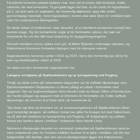
Facaderne forventes primært opføres i træ, men det er endnu ikke besluttet, hvilke
træsorter, der skal anvendes. Til gengæld ligger det fast, at der rundt om legepladsen
på 2. sal skal være en støjskærm, der formentlig
skal
laves i glas eller andet
gennemsigtigt materiale, mens legepladsen i terræn skal være åben for områdets børn
uden for institutionens åbningstider.
De første skitser af institutionen viste desuden, at et teknikrum
er
placeret ovenpå den
øverste etage. Og det bemærkede nogle af de fremmødte naboer, der især var
bekymrede for, om det ville have betydning for skyggeberegningerne.
Hvorvidt teknikken kunne rykkes mod syd, vil Mette Rylander undersøge nærmere, og
Københavns Kommune fortsætter dialogen med de relevante naboer.
Daginstitutionen forventes opført i 2024 og 2025, mens den formentlig kan åbne for
børn og medarbejdere i løbet af 2026.
Se slides om den kommende daginstitution her
Længere svingbane på Sjællandsbroen og ny lysregulering ved Fragtvej
Tredje og sidste emne på nabomødets dagsorden var de trafikale tilpasninger, som
Ejendomsselskabet Stejlepladsen er blevet pålagt at udføre i forbindelse med
byggeriet. Det var bygherrerådgiver Hans Henrik Linde fra Nordic Office of Architecture,
der havde påtaget sig opgaven med at informere de fremmødte om, hvilke trafikale
tilpasninger, der kommer til at finde sted i de kommende år.
”Det drejer sig først og fremmest om, at venstresvingsbanen på Sjællandsbroen bliver
gjort betydeligt længere, så trafikken fortsat kan glide fra Amager ind mod København,
og så skal der etableres en lysregulering ved Fragtvej, så fodgængere og cyklister
fortsat kan færdes sikkert i området,” forklarede Hans Henrik Linde.
Naboerne efterspurgte desuden en venstrepil i lyskrydset på Sjællandsbroen samt en
mere omfattende plan for, hvordan trafikken kommer til at glide i området, når det nye
boligområde står færdigt, men den del af planlægningen ligger ved Københavns