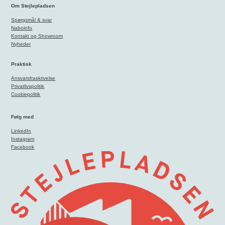
Om Stejlepladsen
Spørgsmål & svar
Naboinfo
Kontakt og Showroom
Nyheder
Praktisk
Ansvarsfraskrivelse
Privatlivspolitik
Cookiepolitik
Følg med
LinkedIn
Instagram
Facebook