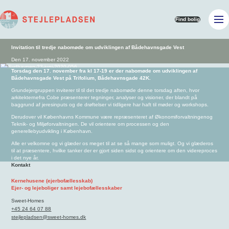
Find bolig
Invitation til tredje nabomøde om udviklingen af Bådehavnsgade Vest
Den 17. november 2022
Torsdag den 17. november fra kl 17-19 er der nabomøde om udviklingen af
Bådehavnsgade Vest på Trifolium, Bådehavnsgade 42K.
Grundejergruppen inviterer til til det tredje nabomøde denne torsdag aften, hvor
arkitekterne
fra Cobe præsenterer tegninger, analyser og visioner, der blandt på
baggrund af jeres
inputs og de drøftelser vi tidligere har haft til møder og workshops.
Derudover vil Københavns Kommune være repræsenteret af Økonomiforvaltningen
og
Teknik- og Miljøforvaltningen. De vil orientere om processen og den
generelle
byudvikling i København.
Alle er velkomne og vi glæder os meget til at se så mange som muligt. Og vi glæder
os
til at præsentere, hvilke tanker der er gjort siden sidst og orientere om den videre
proces
i det nye år.
Kontakt
Kernehusene (ejerbofællesskab)
Ejer- og lejeboliger samt lejebofællesskaber
Sweet-Homes
+45 24 64 07 88
stejlepladsen@sweet-homes.dk