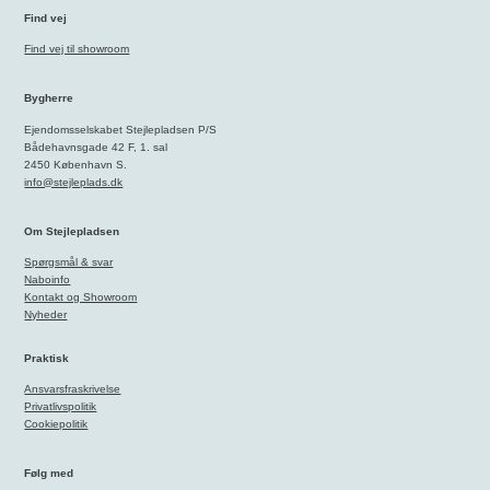
Find vej
Find vej til showroom
Bygherre
Ejendomsselskabet Stejlepladsen P/S
Bådehavnsgade 42 F, 1. sal
2450 København S.
info@stejleplads.dk
Om Stejlepladsen
Spørgsmål & svar
Naboinfo
Kontakt og Showroom
Nyheder
Praktisk
Ansvarsfraskrivelse
Privatlivspolitik
Cookiepolitik
Følg med