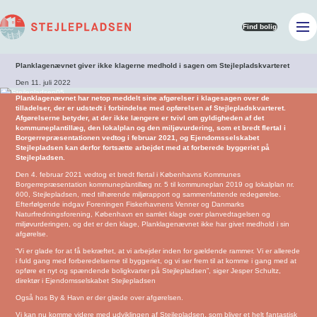
Find bolig
Planklagenævnet giver ikke klagerne medhold i sagen om
Stejlepladskvarteret
Den 11. juli 2022
Planklagenævnet har netop meddelt sine afgørelser i klagesagen over de
tilladelser, der er udstedt i forbindelse med opførelsen af Stejlepladskvarteret.
Afgørelserne betyder, at der ikke længere er tvivl om gyldigheden af det
kommuneplantillæg, den lokalplan og den miljøvurdering, som et bredt flertal i
Borgerrepræsentationen vedtog i februar 2021, og Ejendomsselskabet
Stejlepladsen kan derfor fortsætte arbejdet med at forberede byggeriet på
Stejlepladsen.
Den 4. februar 2021 vedtog et bredt flertal i Københavns Kommunes
Borgerrepræsentation kommuneplantillæg nr. 5 til kommuneplan 2019 og lokalplan nr.
600, Stejlepladsen, med tilhørende miljørapport og sammenfattende redegørelse.
Efterfølgende indgav Foreningen Fiskerhavnens Venner og Danmarks
Naturfredningsforening, København en samlet klage over planvedtagelsen og
miljøvurderingen, og det er den klage, Planklagenævnet ikke har givet medhold i sin
afgørelse.
“Vi er glade for at få bekræftet, at vi arbejder inden for gældende rammer. Vi er allerede
i fuld gang med forberedelserne til byggeriet, og vi ser frem til at komme i gang med at
opføre et nyt og spændende boligkvarter på Stejlepladsen”, siger Jesper Schultz,
direktør i Ejendomsselskabet Stejlepladsen
Også hos By & Havn er der glæde over afgørelsen.
Vi kan nu komme videre med udviklingen af Stejlepladsen, som bliver et helt fantastisk