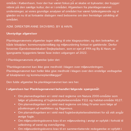
område i København, hvor der har været fokus på at skabe et bykvarter, der bygger
videre på den særlige kultur, der er i området. Afgørelsen fra planklagenævnet
understreger, at vores grundige analyser af området har været fyldestgørende og vi
glæder os nu til at fortsætte dialogen med beboerne om den fremtidige udvikling af
området.
ADM. DIREKTØR ANNE SKOVBRO, BY & HAVN.
Utvetydige afgørelser
Planklagenævnets afgørelse tager stilling til otte klagepunkter, og den bekræfter, at
både lokalplan, kommuneplanstillæg og miljøvurdering fortsat er gældende. Derfor
forventer Ejendomsselskabet Stejlepladsen, som er ejet af PFA og By & Havn, at
igangsætte byggeriets første fase inden udgangen af 2022.
I Planklagenævnets afgørelse lyder det:
”Planklagenævnet kan ikke give medhold i klagen over miljøvurderingen.
Planklagenævnet kan heller ikke give medhold i klagen over den endelige vedtagelse
af lokalplanen og kommuneplantillægget”
Den fulde afgørelse fra planklagenævnet kan ses her
.
I afgørelsen har Planklagenævnet behandlet følgende spørgsmål:
Om planvedtagelsen er i strid med reglerne om Natura 2000-områder som
følge af påvirkning af fuglebeskyttelsesområde F111 og habitat-område H127.
Om planvedtagelsen er i strid med reglerne om bilag IV-arter som følge af
påvirkningen af markfirben og flagermus.
Om planvedtagelsen er i strid med fuglebeskyttelsesdirektivet for så vidt angår
øvrige fugle.
Om miljøvurderingslovens krav til en miljøvurdering i øvrigt er opfyldt i forhold til
udledning af vand og overvågning.
Om miljøvurderingslovens krav til en sammenfattende redegørelse er opfyldt i