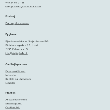
+45 24 64 07 88
stejlepladsen@sweet-homes.dk
Find vej
Find vej til showroom
Bygherre
Ejendomsselskabet Stejlepladsen P/S
Bådehavnsgade 42 F, 1. sal
2450 København S.
info@stejleplads.dk
Om Stejlepladsen
Spørgsmål & svar
Naboinfo
Kontakt og Showroom
Nyheder
Praktisk
Ansvarsfraskrivelse
Privatlivspolitik
Cookiepolitik