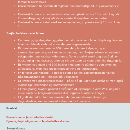
forhold til alternativer.
Om kommunen har overholdt reglerne om foroffentlighed, jf. planlovens § 23
c.
Om lokalplanen er i overensstemmelse med planlovens § 15 a, stk. 1 og stk.
2, om udlægning af støjbelastede arealer til støjfølsom anvendelse.
Om lokalplanen er i strid med kommuneplanen, jf. planlovens § 13, stk. 1, nr.
1.
Stejlepladskvarteret bliver:
En bæredygtig klyngebebyggelse med stor variation i farver, højde og facader,
hvor man blandt andet vil anvende genbrugsmaterialer
Et grønt kvarter med mindst 800 træer, der plantes i klynger, og en
sammenhængende grøn kant langs vandet, hvor Stejlepladsens nuværende,
selvgroede naturkarakter videreføres. Dette areal vil som i dag bestå af lav
beplantning med græsser, urter og mindre træer og være offentligt tilgængeligt
Et kvarter med mere end 900 boliger med grønne gårdrum uden cykel- og
affaldsskure, men med plads til beplantning og fællesskaber
Fri for biler ved husene – i stedet opføres der en parkeringskælder langs
Bådehavnsgade og P-pladser på Sejlklubvej
Et kvarter med plads til fællesskab – både på de udendørs områder, men også
i forskellige fælleshuse og bofællesskaber
Et mangfoldigt kvarter primært bestående af lejeboliger, hvoraf 25% udgøres
af de samlede boligkvadratmeter skal udgøres af almene boliger
Et godt sted at bo for børnefamilier, der får kort afstand til den nye
daginstitution, som opføres af Københavns Kommune.
Kontakt
Kernehusene (ejerbofællesskab)
Ejer- og lejeboliger samt lejebofællesskaber
Sweet-Homes